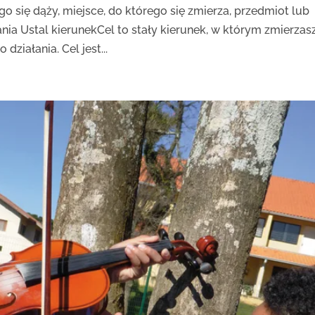
go się dąży, miejsce, do którego się zmierza, przedmiot lub
nia Ustal kierunekCel to stały kierunek, w którym zmierzasz
działania. Cel jest...