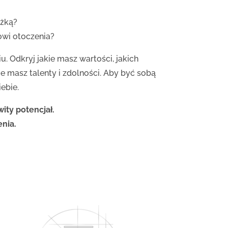
eżką?
owi otoczenia?
u. Odkryj jakie masz wartości, jakich
e masz talenty i zdolności. Aby być sobą
ebie.
ity potencjał.
enia.