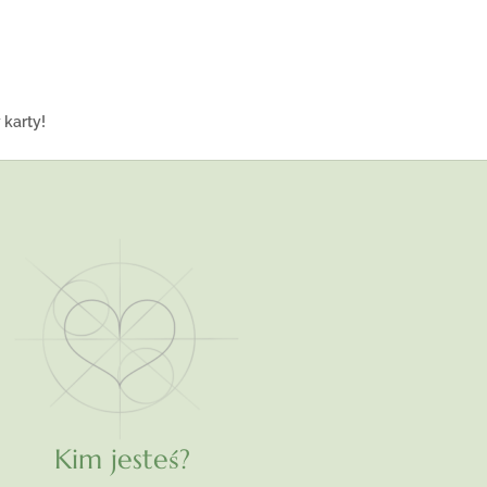
karty!
Kim jesteś?