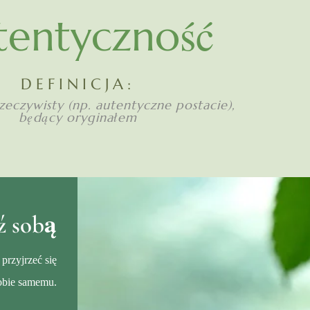
tentyczność
DEFINICJA:
zeczywisty (np. autentyczne postacie),
będący oryginałem
ź sobą
 przyjrzeć się
obie samemu.