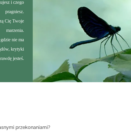
ujesz i czego
pragniesz.
zą Cię Twoje
marzenia.
 gdzie nie ma
ądów, krytyki
rawdę jesteś.
łasnymi przekonaniami?