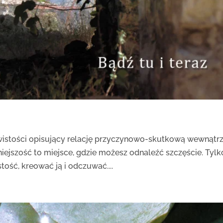
zywistości opisujący relację przyczynowo-skutkową wewnątr
niejszość to miejsce, gdzie możesz odnaleźć szczęście. Tylk
ość, kreować ją i odczuwać....